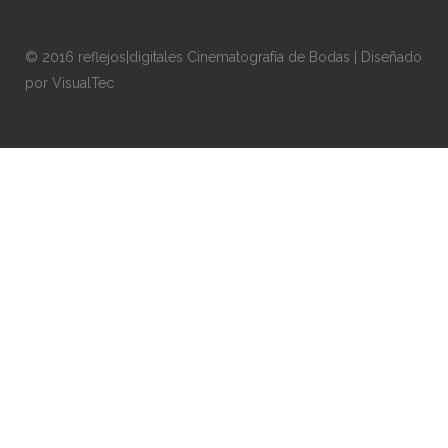
© 2016 reflejos|digitales Cinematografía de Bodas | Diseñado
por
VisualTec