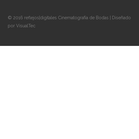
© 2016 reflejos|digitales Cinematografía de Bodas | Diseñado
por
VisualTec