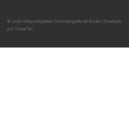
© 2016 reflejos|digitales Cinematografía de Bodas | Diseñado
por
VisualTec