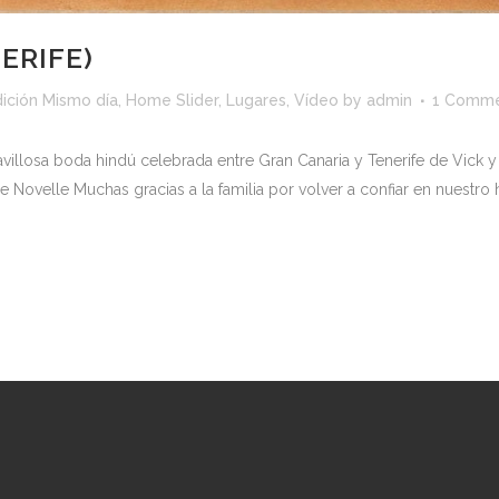
ERIFE)
dición Mismo día
,
Home Slider
,
Lugares
,
Vídeo
by
admin
1 Comm
villosa boda hindú celebrada entre Gran Canaria y Tenerife de Vick 
velle Muchas gracias a la familia por volver a confiar en nuestro ha