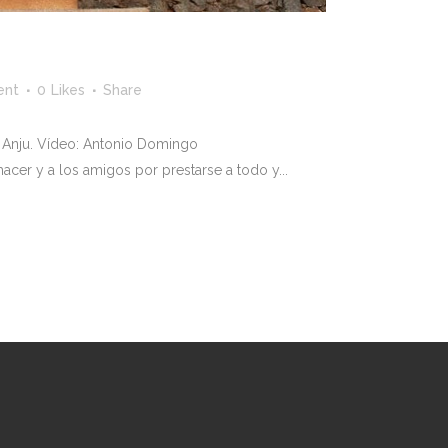
ent
0
Likes
Share
y Anju. Vídeo: Antonio Domingo
cer y a los amigos por prestarse a todo y...