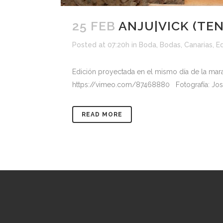
25 FEB
ANJU|VICK (TEN
Posted at 07:20h
in
Boda
,
Bodas
,
Canarias
,
E
Edición proyectada en el mismo día de la mara
https://vimeo.com/87468880 Fotografía: Jose No
READ MORE