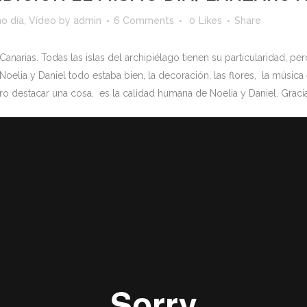
o día
,
Vídeo
by
admin
6 Comments
0
Likes
Share
Canarias. Todas las islas del archipiélago tienen su particularidad, pe
elia y Daniel todo estaba bien, la decoración, las flores, la música 
ero destacar una cosa, es la calidad humana de Noelia y Daniel. Graci