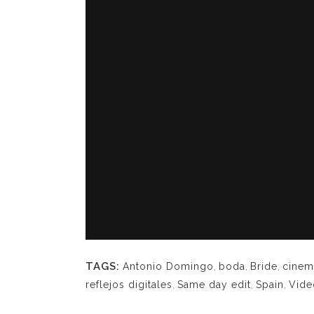
TAGS:
Antonio Domingo
,
boda
,
Bride
,
cinem
reflejos digitales
,
Same day edit
,
Spain
,
Vide