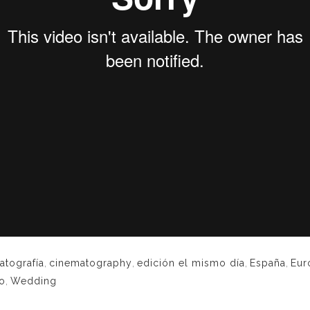
atografía
,
cinematography
,
edición el mismo día
,
España
,
Eur
o
,
Wedding