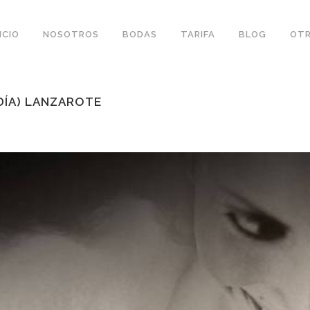
ICIO
NOSOTROS
BODAS
TARIFA
BLOG
OTR
 DÍA) LANZAROTE