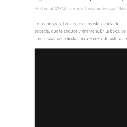
Posted at 07:00h
in
Boda
,
Canarias
,
Edición Mism
Lo reconozco, Lanzarote es mi isla favorita de las 
especial que te seduce y enamora. En la boda de No
iluminación de la fiesta… pero entre todo esto qui