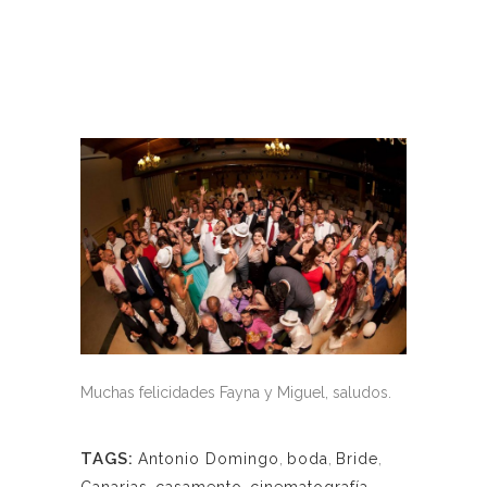
Muchas felicidades Fayna y Miguel, saludos.
TAGS:
Antonio Domingo
,
boda
,
Bride
,
Canarias
,
casamento
,
cinematografía
,