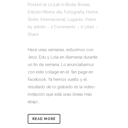
Posted at 12:54h
in
Boda
,
Bodas
,
Edición Mismo día
,
Fotografía
,
Home
Slider
,
Internacional
,
Lugares
,
Vídeo
by
admin
2 Comments
0
Likes
Share
Hace unas semanas, estuvimos con
Jessi, Edu y Lola en Alemania durante
un fin de semana. Lo anunciábamos
con este collage en el fan page en
Facebook. Ya hemos vuelto y el
resultado de lo grabado es la vídeo-
invitación que está unas lineas más
abajo...
READ MORE