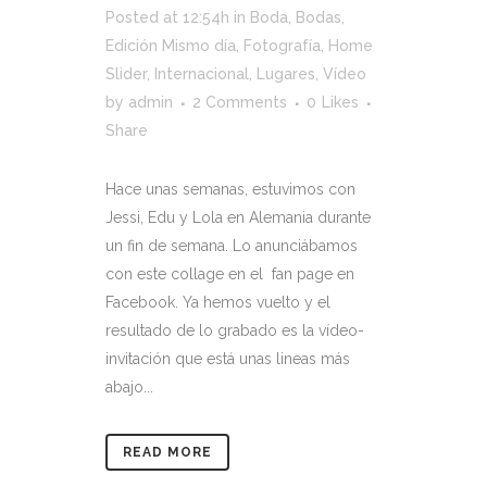
Posted at 12:54h
in
Boda
,
Bodas
,
Edición Mismo día
,
Fotografía
,
Home
Slider
,
Internacional
,
Lugares
,
Vídeo
by
admin
2 Comments
0
Likes
Share
Hace unas semanas, estuvimos con
Jessi, Edu y Lola en Alemania durante
un fin de semana. Lo anunciábamos
con este collage en el fan page en
Facebook. Ya hemos vuelto y el
resultado de lo grabado es la vídeo-
invitación que está unas lineas más
abajo...
READ MORE