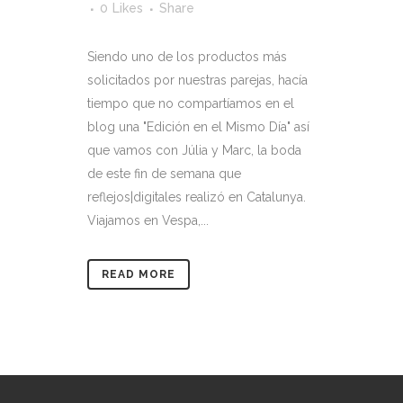
0
Likes
Share
Siendo uno de los productos más
solicitados por nuestras parejas, hacía
tiempo que no compartíamos en el
blog una "Edición en el Mismo Día" así
que vamos con Júlia y Marc, la boda
de este fin de semana que
reflejos|digitales realizó en Catalunya.
Viajamos en Vespa,...
READ MORE