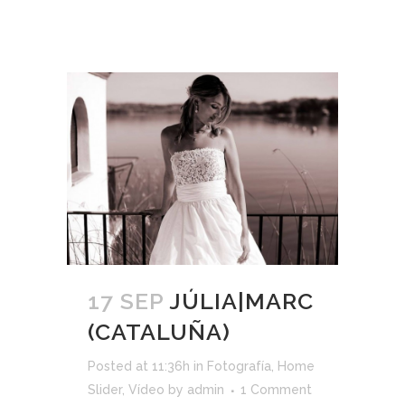
17 SEP
JÚLIA|MARC
(CATALUÑA)
Posted at 11:36h
in
Fotografía
,
Home
Slider
,
Vídeo
by
admin
1 Comment