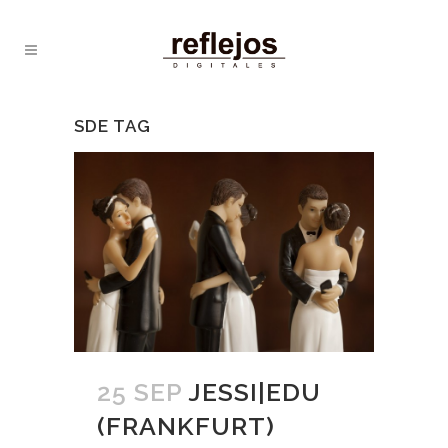
SDE TAG
25 SEP
JESSI|EDU
(FRANKFURT)