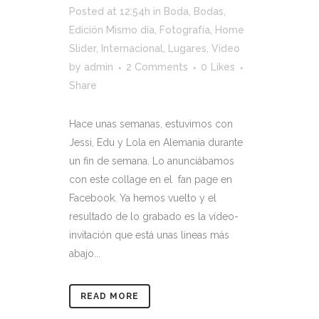
Posted at 12:54h
in
Boda
,
Bodas
,
Edición Mismo día
,
Fotografía
,
Home
Slider
,
Internacional
,
Lugares
,
Vídeo
by
admin
2 Comments
0
Likes
Share
Hace unas semanas, estuvimos con
Jessi, Edu y Lola en Alemania durante
un fin de semana. Lo anunciábamos
con este collage en el fan page en
Facebook. Ya hemos vuelto y el
resultado de lo grabado es la vídeo-
invitación que está unas lineas más
abajo...
READ MORE