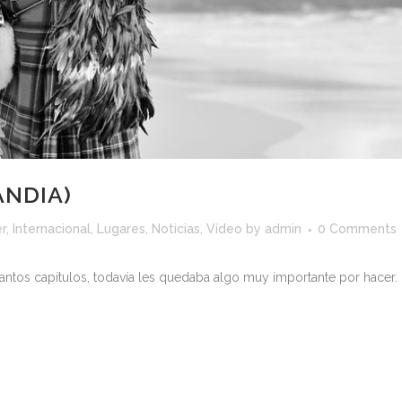
ANDIA)
r
,
Internacional
,
Lugares
,
Noticias
,
Vídeo
by
admin
0 Comments
e tantos capítulos, todavía les quedaba algo muy importante por hacer.