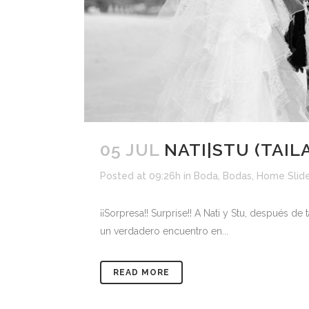
05 JUL
NATI|STU (TAIL
Posted at 09:26h
in
Boda
,
Bodas
,
Home Slide
¡¡Sorpresa!! Surprise!! A Nati y Stu, después d
un verdadero encuentro en...
READ MORE