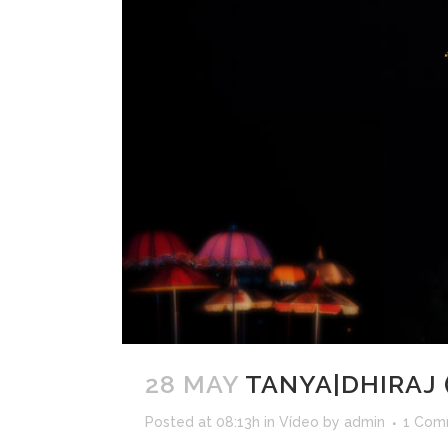
28 MAY
TANYA|DHIRAJ 
Posted at 08:13h
in
Vídeo
by
admin
1 Com