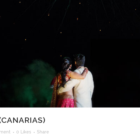
(CANARIAS)
ment
0
Likes
Share