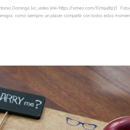
: Antonio Domingo [vc_video link='https://vimeo.com/67094893'] Fotog
y amigos, como siempre, un placer compartir con todos estos momento