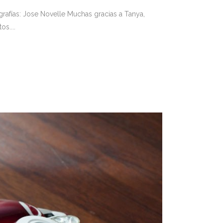
rafías: Jose Novelle Muchas gracias a Tanya,
s....