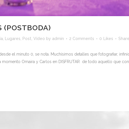
 (POSTBODA)
ía
,
Lugares
,
Post
,
Vídeo
by
admin
2 Comments
0
Likes
Shar
esde el minuto 0, se nota. Muchísimos detalles que fotografiar, infi
ada momento Omaira y Carlos en DISFRUTAR de todo aquello que con.