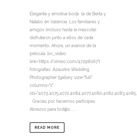
Elegante y emotiva boda la de Berta y
Natalio en Valencia. Los familiares y
amigos (incluso hasta la mascota)
disfrutaron junto a ellos de cada
momento. Ahora, un avance de la
película. [vc_video
link='https://vimeo.com/47298067']
fotografías: Azaustre Wedding
Photographer [gallery size="full"
columns="1"
ids="4073,4075,4072,4084,4077,4080,4082,4083,4085
Gracias por hacernos partícipes.
Abrazos para tod@s. ...
READ MORE