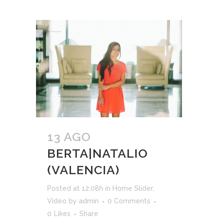
13 AGO
BERTA|NATALIO
(VALENCIA)
Posted at 12:08h
in
Home Slider
,
Vídeo
by
admin
0 Comments
0
Likes
Share