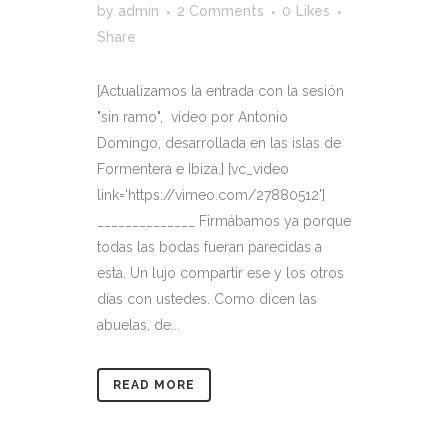
by
admin
2 Comments
0
Likes
Share
[Actualizamos la entrada con la sesión
"sin ramo", vídeo por Antonio
Domingo, desarrollada en las islas de
Formentera e Ibiza.] [vc_video
link='https://vimeo.com/27880512']
______________ Firmábamos ya porque
todas las bodas fueran parecidas a
esta. Un lujo compartir ese y los otros
días con ustedes. Como dicen las
abuelas, de...
READ MORE