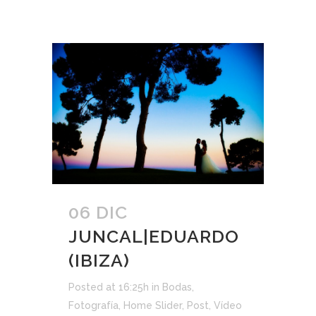
06 DIC
JUNCAL|EDUARDO
(IBIZA)
Posted at 16:25h
in
Bodas
,
Fotografía
,
Home Slider
,
Post
,
Vídeo