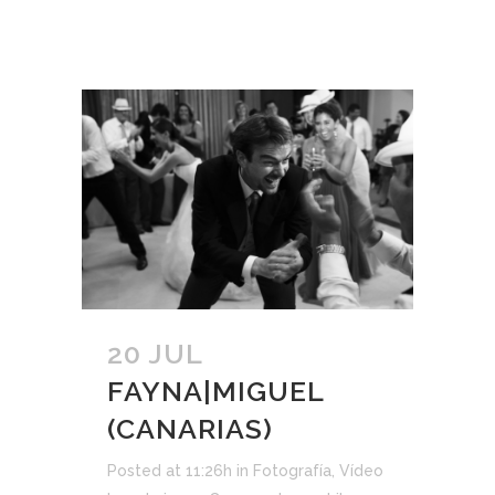
20 JUL
FAYNA|MIGUEL
(CANARIAS)
Posted at 11:26h
in
Fotografía
,
Vídeo