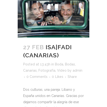
27 FEB
ISA|FADI
(CANARIAS)
Posted at 13:43h
in
Boda
,
Bodas
,
Canarias
,
Fotografía
,
Vídeo
by
admin
0 Comments
0
Likes
Share
Dos culturas, una pareja. Líbano y
España unidos en Canarias. Gracias por
dejarnos compartir la alegría de ese