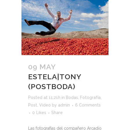
09 MAY
ESTELA|TONY
(POSTBODA)
Posted at 11:21h
in
Bodas
,
Fotografía
,
Post
,
Vídeo
by
admin
6 Comments
0
Likes
Share
Las fotografías del compañero Arcadio