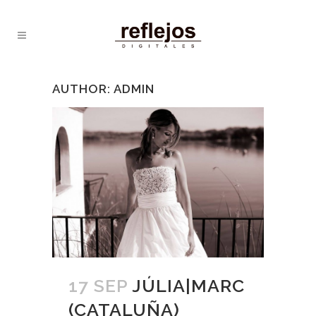
AUTHOR: ADMIN
17 SEP
JÚLIA|MARC
(CATALUÑA)