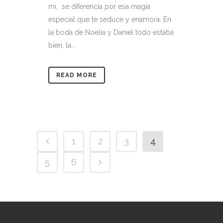
mí, se diferencia por esa magia
especial que te seduce y enamora. En
la boda de Noelia y Daniel todo estaba
bien, la...
READ MORE
1
2
3
4
5
6