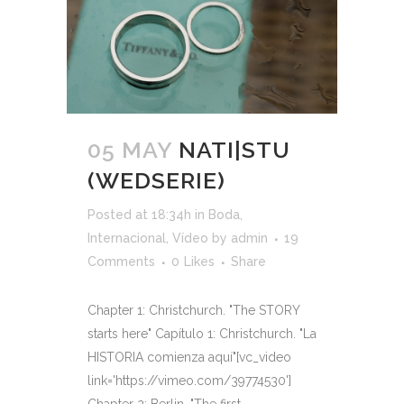
05 MAY
NATI|STU
(WEDSERIE)
Posted at 18:34h
in
Boda
,
Internacional
,
Vídeo
by
admin
19
Comments
0
Likes
Share
Chapter 1: Christchurch. "The STORY
starts here" Capítulo 1: Christchurch. "La
HISTORIA comienza aquí"[vc_video
link='https://vimeo.com/39774530']
Chapter 2: Berlin. "The first