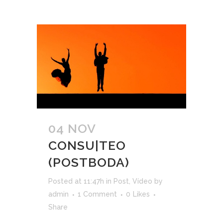
04 NOV
CONSU|TEO
(POSTBODA)
Posted at 11:47h
in
Post
,
Vídeo
by
admin
1 Comment
0
Likes
Share