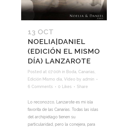
13 OCT
NOELIA|DANIEL
(EDICIÓN EL MISMO
DÍA) LANZAROTE
Posted at 07:00h
in
Boda
,
Canarias
,
Edición Mismo día
,
Vídeo
by
admin
6 Comments
0
Likes
Share
Lo reconozco, Lanzarote es mi isla
favorita de las Canarias. Todas las islas
del archipiélago tienen su
particularidad, pero la conejera, para