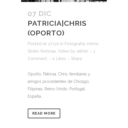
07 DIC
PATRICIA|CHRIS
(OPORTO)
Posted at 17:11h
in
Fotografía
,
Home
Slider
,
Noticias
,
Vídeo
by
admin
1
Comment
0
Likes
Share
Oporto, Patricia, Chris, familiares y
amigos procedentes de Chicago,
Filipinas, Reino Unido, Portugal,
España...
READ MORE