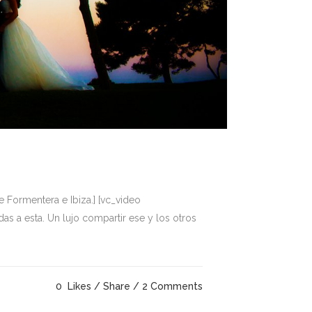
e Formentera e Ibiza.] [vc_video
s a esta. Un lujo compartir ese y los otros
0
Likes
Share
2 Comments