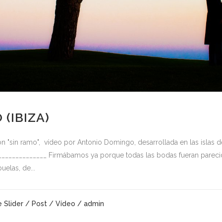
(IBIZA)
ón "sin ramo", vídeo por Antonio Domingo, desarrollada en las islas d
______________ Firmábamos ya porque todas las bodas fueran parecida
elas, de...
 Slider
/
Post
/
Vídeo
/ admin