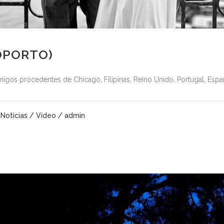
(OPORTO)
 amigos procedentes de Chicago, Filipinas, Reino Unido, Portugal, Españ
/
Noticias
/
Vídeo
/ admin