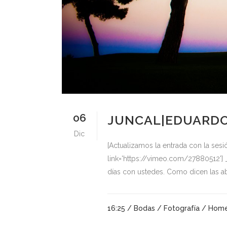
06
JUNCAL|EDUARDO 
Dic
[Actualizamos la entrada con la sesi
link='https://vimeo.com/27880512'] 
días con ustedes. Como dicen las abu
16:25 /
Bodas
/
Fotografía
/
Home