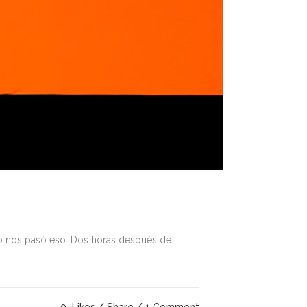
Teo nos pasó eso. Dos horas después de
0
Likes
Share
1 Comment