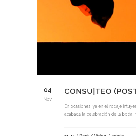
04
CONSU|TEO (POS
Nov
En ocasiones, ya en el rodaje intuy
acabada la celebración de la boda, n
11:47 /
Post
/
Vídeo
/ admin