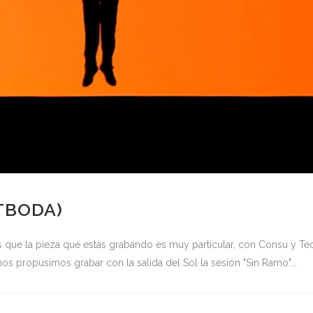
TBODA)
es que la pieza que estás grabando es muy particular, con Consu y 
os propusimos grabar con la salida del Sol la sesión "Sin Ramo"...