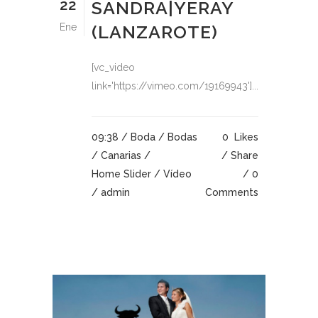
22
SANDRA|YERAY
Ene
(LANZAROTE)
[vc_video
link='https://vimeo.com/19169943']...
09:38 /
Boda
/
Bodas
0
Likes
/
Canarias
/
Share
Home Slider
/
Vídeo
0
/ admin
Comments