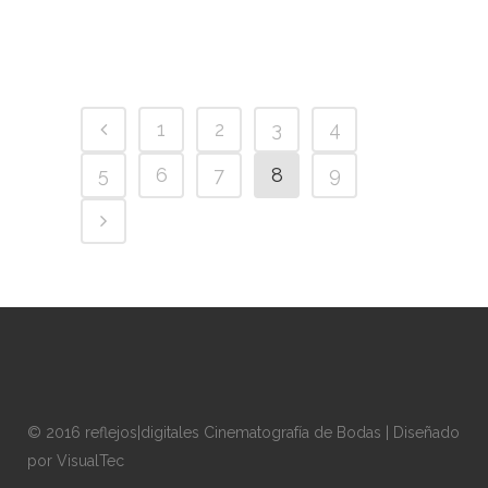
1
2
3
4
5
6
7
8
9
© 2016 reflejos|digitales Cinematografía de Bodas | Diseñado
por
VisualTec