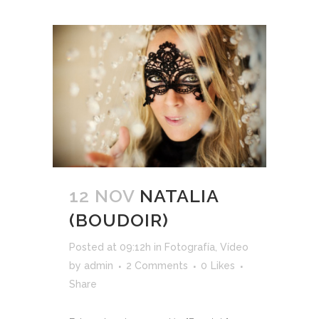
12 NOV
NATALIA
(BOUDOIR)
Posted at 09:12h
in
Fotografía
,
Vídeo
by
admin
2 Comments
0
Likes
Share