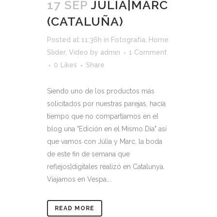
17 SEP
JÚLIA|MARC
(CATALUÑA)
Posted at 11:36h
in
Fotografía
,
Home
Slider
,
Vídeo
by
admin
1 Comment
0
Likes
Share
Siendo uno de los productos más
solicitados por nuestras parejas, hacía
tiempo que no compartíamos en el
blog una "Edición en el Mismo Día" así
que vamos con Júlia y Marc, la boda
de este fin de semana que
reflejos|digitales realizó en Catalunya.
Viajamos en Vespa,...
READ MORE