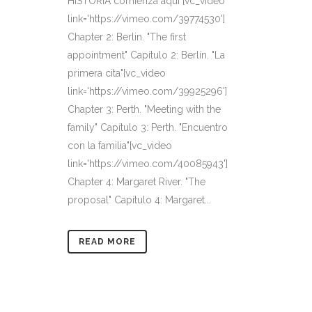
HISTORIA comienza aquí"[vc_video
link='https://vimeo.com/39774530']
Chapter 2: Berlin. "The first
appointment" Capítulo 2: Berlín. "La
primera cita"[vc_video
link='https://vimeo.com/39925296']
Chapter 3: Perth. "Meeting with the
family" Capítulo 3: Perth. "Encuentro
con la familia"[vc_video
link='https://vimeo.com/40085943']
Chapter 4: Margaret River. "The
proposal" Capítulo 4: Margaret...
READ MORE