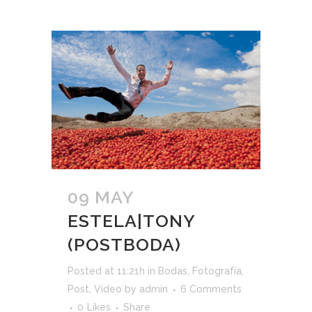
09 MAY
ESTELA|TONY
(POSTBODA)
Posted at 11:21h
in
Bodas
,
Fotografía
,
Post
,
Vídeo
by
admin
6 Comments
0
Likes
Share