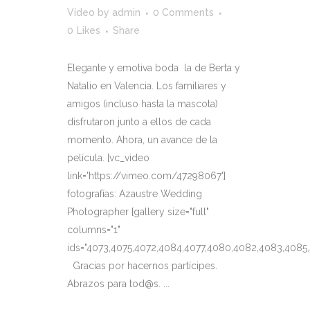
Vídeo
by
admin
0 Comments
0
Likes
Share
Elegante y emotiva boda la de Berta y
Natalio en Valencia. Los familiares y
amigos (incluso hasta la mascota)
disfrutaron junto a ellos de cada
momento. Ahora, un avance de la
película. [vc_video
link='https://vimeo.com/47298067']
fotografías: Azaustre Wedding
Photographer [gallery size="full"
columns="1"
ids="4073,4075,4072,4084,4077,4080,4082,4083,4085
Gracias por hacernos partícipes.
Abrazos para tod@s. ...