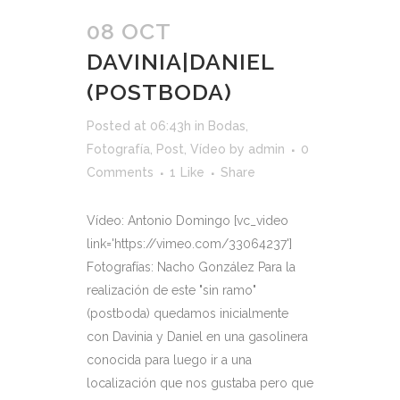
08 OCT
DAVINIA|DANIEL
(POSTBODA)
Posted at 06:43h
in
Bodas
,
Fotografía
,
Post
,
Vídeo
by
admin
0
Comments
1
Like
Share
Vídeo: Antonio Domingo [vc_video
link='https://vimeo.com/33064237']
Fotografías: Nacho González Para la
realización de este "sin ramo"
(postboda) quedamos inicialmente
con Davinia y Daniel en una gasolinera
conocida para luego ir a una
localización que nos gustaba pero que