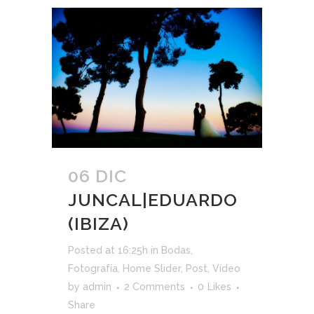
06 DIC
JUNCAL|EDUARDO
(IBIZA)
Posted at 16:25h
in
Bodas
,
Fotografía
,
Home Slider
,
Post
,
Vídeo
by
admin
2 Comments
0
Likes
Share