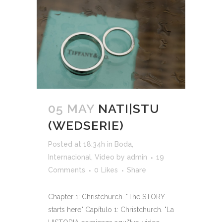
05 MAY
NATI|STU
(WEDSERIE)
Posted at 18:34h
in
Boda
,
Internacional
,
Vídeo
by
admin
19
Comments
0
Likes
Share
Chapter 1: Christchurch. "The STORY
starts here" Capítulo 1: Christchurch. "La