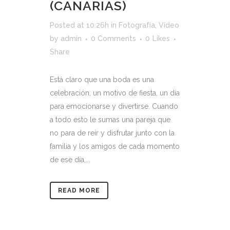
(CANARIAS)
Posted at 10:26h
in
Fotografía
,
Vídeo
by
admin
0 Comments
0
Likes
Share
Está claro que una boda es una
celebración, un motivo de fiesta, un día
para emocionarse y divertirse. Cuando
a todo esto le sumas una pareja que
no para de reír y disfrutar junto con la
familia y los amigos de cada momento
de ese día,...
READ MORE